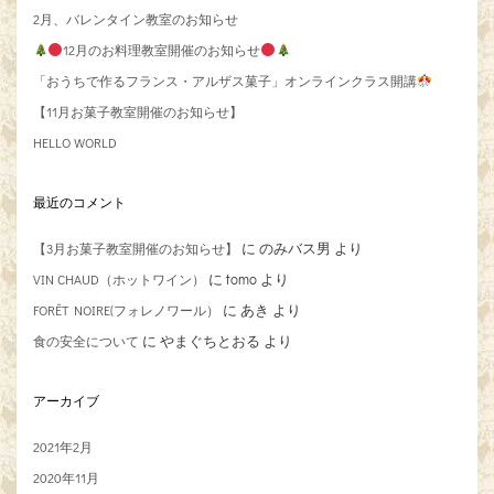
2月、バレンタイン教室のお知らせ
12月のお料理教室開催のお知らせ
「おうちで作るフランス・アルザス菓子」オンラインクラス開講
【11月お菓子教室開催のお知らせ】
HELLO WORLD
最近のコメント
に
のみバス男
より
【3月お菓子教室開催のお知らせ】
に
tomo
より
VIN CHAUD（ホットワイン）
に
あき
より
FORÊT NOIRE(フォレノワール）
に
やまぐちとおる
より
食の安全について
アーカイブ
2021年2月
2020年11月