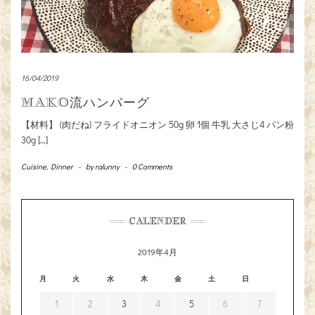
16/04/2019
MAKO流ハンバーグ
【材料】 (肉だね) フライドオニオン 50g 卵 1個 牛乳 大さじ4 パン粉
30g […]
Cuisine
,
Dinner
-
by
ralunny
-
0 Comments
CALENDER
2019年4月
月
火
水
木
金
土
日
1
2
3
4
5
6
7