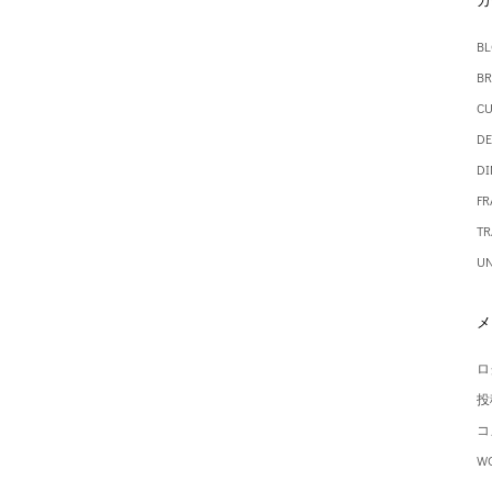
カ
BL
BR
CU
DE
DI
FR
TR
UN
メ
ロ
投
コ
WO