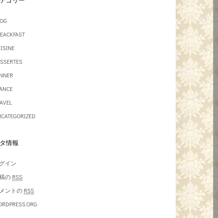
テゴリー
OG
EACKFAST
ISINE
SSERTES
NNER
ANCE
AVEL
CATEGORIZED
タ情報
グイン
稿の
RSS
メントの
RSS
RDPRESS.ORG