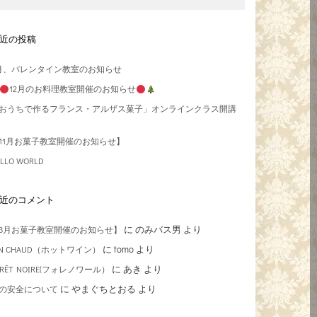
近の投稿
月、バレンタイン教室のお知らせ
12月のお料理教室開催のお知らせ
おうちで作るフランス・アルザス菓子」オンラインクラス開講
11月お菓子教室開催のお知らせ】
LLO WORLD
近のコメント
に
のみバス男
より
3月お菓子教室開催のお知らせ】
に
tomo
より
IN CHAUD（ホットワイン）
に
あき
より
ORÊT NOIRE(フォレノワール）
に
やまぐちとおる
より
の安全について