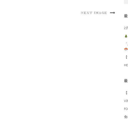
NEXT IMAGE
最
2
「
【
HE
最
【
V
F
食