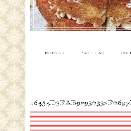
PROFILE
YOUTUBE
INS
16454D3FAB92930332F069