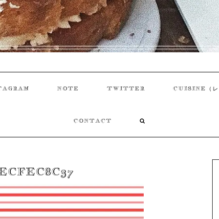
TAGRAM
NOTE
TWITTER
CUISINE（
CONTACT
7ECFEC8C37