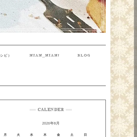
レシピ）
MIAM_MIAM!
BLOG
CALENDER
2026年8月
月
火
水
木
金
土
日