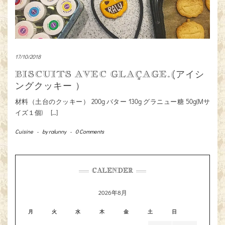
17/10/2018
BISCUITS AVEC GLAÇAGE.(アイシ
ングクッキー ）
材料（土台のクッキー） 200g バター 130g グラニュー糖 50g(Mサ
イズ１個) […]
Cuisine
-
by
ralunny
-
0 Comments
CALENDER
2026年8月
月
火
水
木
金
土
日