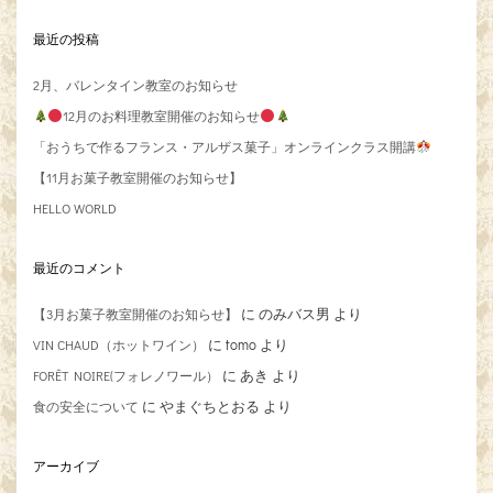
最近の投稿
2月、バレンタイン教室のお知らせ
12月のお料理教室開催のお知らせ
「おうちで作るフランス・アルザス菓子」オンラインクラス開講
【11月お菓子教室開催のお知らせ】
HELLO WORLD
最近のコメント
に
のみバス男
より
【3月お菓子教室開催のお知らせ】
に
tomo
より
VIN CHAUD（ホットワイン）
に
あき
より
FORÊT NOIRE(フォレノワール）
に
やまぐちとおる
より
食の安全について
アーカイブ