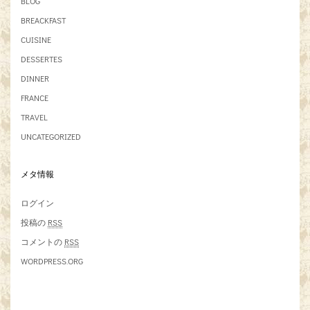
BLOG
BREACKFAST
CUISINE
DESSERTES
DINNER
FRANCE
TRAVEL
UNCATEGORIZED
メタ情報
ログイン
投稿の
RSS
コメントの
RSS
WORDPRESS.ORG