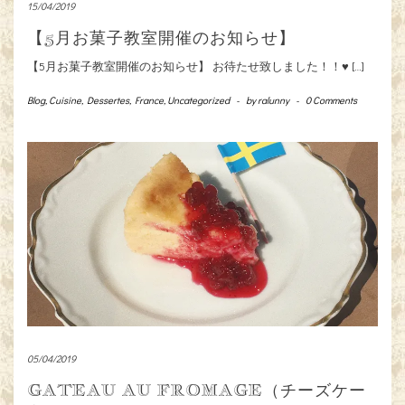
15/04/2019
【5月お菓子教室開催のお知らせ】
【5月お菓子教室開催のお知らせ】 お待たせ致しました！！♥️ […]
Blog
,
Cuisine
,
Dessertes
,
France
,
Uncategorized
-
by
ralunny
-
0 Comments
05/04/2019
GATEAU AU FROMAGE（チーズケー