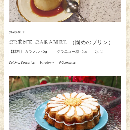
31/05/2019
CRÈME CARAMEL （固めのプリン）
【材料】 カラメル 40g グラニュー糖 15cc 水 […]
Cuisine
,
Dessertes
-
by
ralunny
-
0 Comments