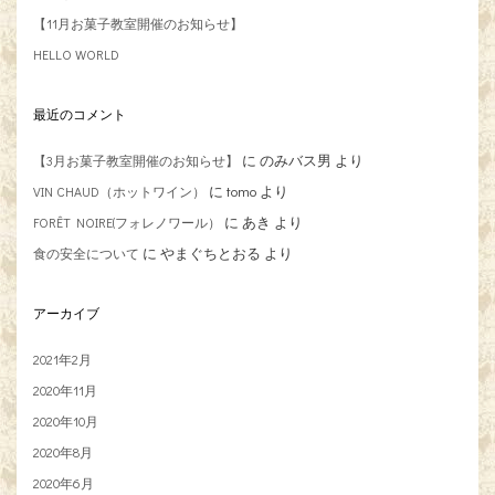
【11月お菓子教室開催のお知らせ】
HELLO WORLD
最近のコメント
に
のみバス男
より
【3月お菓子教室開催のお知らせ】
に
tomo
より
VIN CHAUD（ホットワイン）
に
あき
より
FORÊT NOIRE(フォレノワール）
に
やまぐちとおる
より
食の安全について
アーカイブ
2021年2月
2020年11月
2020年10月
2020年8月
2020年6月