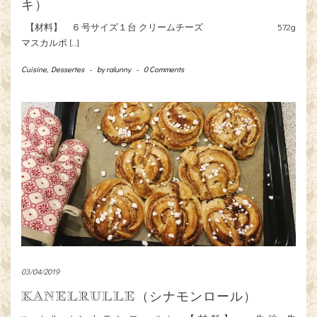
キ）
【材料】 ６号サイズ１台 クリームチーズ 572g
マスカルポ […]
Cuisine
,
Dessertes
-
by
ralunny
-
0 Comments
03/04/2019
KANELRULLE（シナモンロール）