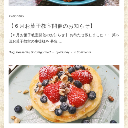
15/05/2019
【６月お菓子教室開催のお知らせ】
【６月お菓子教室開催のお知らせ】 お待たせ致しました！！ 第６
回お菓子教室の生徒様を 募集 […]
Blog
,
Dessertes
,
Uncategorized
-
by
ralunny
-
0 Comments