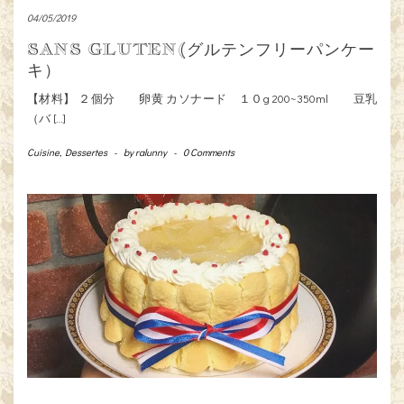
04/05/2019
SANS GLUTEN(グルテンフリーパンケー
キ）
【材料】 ２個分 卵黄 カソナード １０g 200~350ml 豆乳
（バ […]
Cuisine
,
Dessertes
-
by
ralunny
-
0 Comments