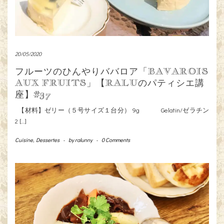
20/05/2020
フルーツのひんやりババロア「BAVAROIS
AUX FRUITS」【RALUのパティシエ講
座】#37
【材料】ゼリー（５号サイズ１台分） 9g Gelatin/ゼラチン
2 […]
Cuisine
,
Dessertes
-
by
ralunny
-
0 Comments