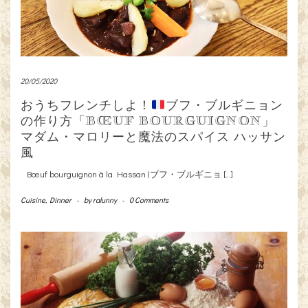
20/05/2020
おうちフレンチしよ！
ブフ・ブルギニョン
の作り方「BŒUF BOURGUIGNON」
マダム・マロリーと魔法のスパイス ハッサン
風
Bœuf bourguignon à la Hassan (ブフ・ブルギニョ […]
Cuisine
,
Dinner
-
by
ralunny
-
0 Comments