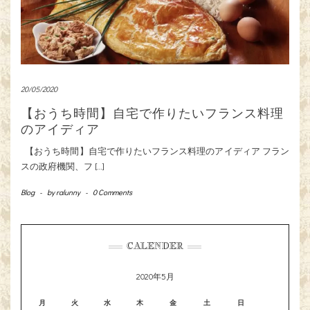
20/05/2020
【おうち時間】自宅で作りたいフランス料理
のアイディア
【おうち時間】自宅で作りたいフランス料理のアイディア フラン
スの政府機関、フ […]
Blog
-
by
ralunny
-
0 Comments
CALENDER
2020年5月
月
火
水
木
金
土
日