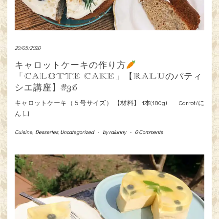
20/05/2020
キャロットケーキの作り方
「CALOTTE CAKE」【RALUのパティ
シエ講座】#36
キャロットケーキ（５号サイズ） 【材料】 1本(180g) Carrot/に
ん […]
Cuisine
,
Dessertes
,
Uncategorized
-
by
ralunny
-
0 Comments