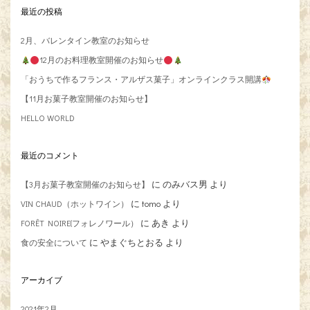
最近の投稿
2月、バレンタイン教室のお知らせ
12月のお料理教室開催のお知らせ
「おうちで作るフランス・アルザス菓子」オンラインクラス開講
【11月お菓子教室開催のお知らせ】
HELLO WORLD
最近のコメント
に
のみバス男
より
【3月お菓子教室開催のお知らせ】
に
tomo
より
VIN CHAUD（ホットワイン）
に
あき
より
FORÊT NOIRE(フォレノワール）
に
やまぐちとおる
より
食の安全について
アーカイブ
2021年2月