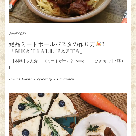
20/05/2020
絶品ミートボールパスタの作り方
!
「MEATBALL PASTA」
【材料】(2人分） 《ミートボール》 500g ひき肉（牛7:豚3）
[…]
Cuisine
,
Dinner
-
by
ralunny
-
0 Comments