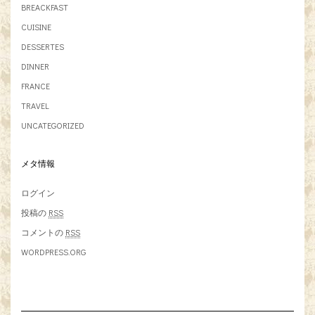
BREACKFAST
CUISINE
DESSERTES
DINNER
FRANCE
TRAVEL
UNCATEGORIZED
メタ情報
ログイン
投稿の
RSS
コメントの
RSS
WORDPRESS.ORG