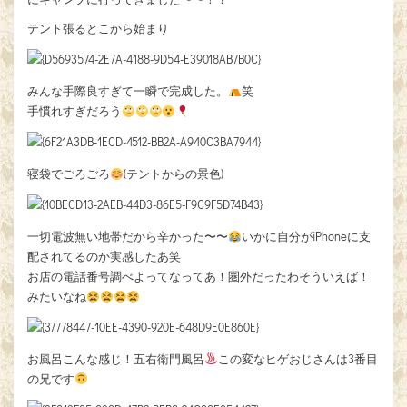
テント張るとこから始まり
みんな手際良すぎて一瞬で完成した。
笑
手慣れすぎだろう
寝袋でごろごろ
(テントからの景色)
一切電波無い地帯だから辛かった〜〜
いかに自分がiPhoneに支
配されてるのか実感したあ笑
お店の電話番号調べよってなってあ！圏外だったわそういえば！
みたいなね
お風呂こんな感じ！五右衛門風呂
この変なヒゲおじさんは3番目
の兄です