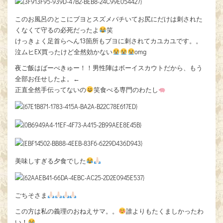
このお風呂のとこにブヨとスズメバチいてお尻にだけは刺された
くなくて守るの必死だったよ
笑
けっきょく足首らへん13箇所もブヨに刺されてカユカユです。。
泣ムヒEX買ったけど全然効かない
omg
夜ご飯はばーべきゅー！！男性陣はボーイスカウトだから、もう
全部お任せしたよ。←
正直全然手伝ってないの
笑食べる専門のわたし
美味しすぎる夕食でした
ごちそさま
この方は私の義理のおねえサマ。。
誰よりもたくましかったわ
い！