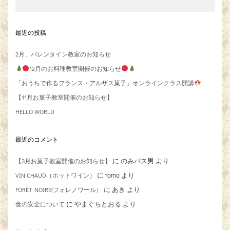
最近の投稿
2月、バレンタイン教室のお知らせ
12月のお料理教室開催のお知らせ
「おうちで作るフランス・アルザス菓子」オンラインクラス開講
【11月お菓子教室開催のお知らせ】
HELLO WORLD
最近のコメント
に
のみバス男
より
【3月お菓子教室開催のお知らせ】
に
tomo
より
VIN CHAUD（ホットワイン）
に
あき
より
FORÊT NOIRE(フォレノワール）
に
やまぐちとおる
より
食の安全について