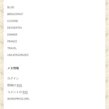
BLOG
BREACKFAST
CUISINE
DESSERTES
DINNER
FRANCE
TRAVEL
UNCATEGORIZED
メタ情報
ログイン
投稿の
RSS
コメントの
RSS
WORDPRESS.ORG