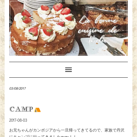
Toggle
Navigation
03/08/2017
CAMP
2017-08-03
お兄ちゃんがカンボジアから一旦帰ってきてるので、家族で丹沢
にキャンプに行ってきました〜〜！！