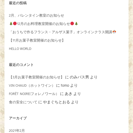
最近の投稿
2月、バレンタイン教室のお知らせ
12月のお料理教室開催のお知らせ
「おうちで作るフランス・アルザス菓子」オンラインクラス開講
【11月お菓子教室開催のお知らせ】
HELLO WORLD
最近のコメント
に
のみバス男
より
【3月お菓子教室開催のお知らせ】
に
tomo
より
VIN CHAUD（ホットワイン）
に
あき
より
FORÊT NOIRE(フォレノワール）
に
やまぐちとおる
より
食の安全について
アーカイブ
2021年2月