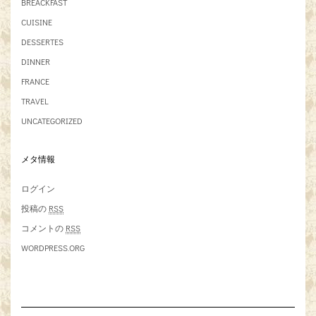
BREACKFAST
CUISINE
DESSERTES
DINNER
FRANCE
TRAVEL
UNCATEGORIZED
メタ情報
ログイン
投稿の
RSS
コメントの
RSS
WORDPRESS.ORG