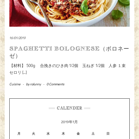
16/01/2019
SPAGHETTI BOLOGNESE（ボロネー
ゼ）
【材料】 500g 合挽きのひき肉 1/2個 玉ねぎ 1/2個 人参 １束
セロリ […]
Cuisine
-
by
ralunny
-
0 Comments
CALENDER
2019年1月
月
火
水
木
金
土
日