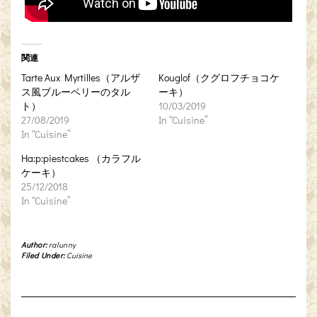
関連
Tarte Aux Myrtilles（アルザ
Kouglof（クグロフチョコケ
ス風ブルーベリーのタル
ーキ）
ト）
10/03/2019
27/08/2019
In “Cuisine”
In “Cuisine”
Ha:p:piestcakes （カラフル
ケーキ）
25/12/2018
In “Cuisine”
Author:
ralunny
Filed Under:
Cuisine