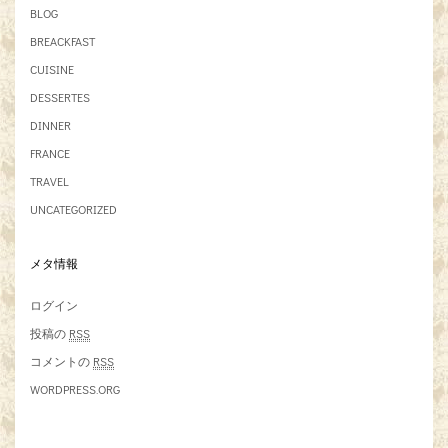
BLOG
BREACKFAST
CUISINE
DESSERTES
DINNER
FRANCE
TRAVEL
UNCATEGORIZED
メタ情報
ログイン
投稿の
RSS
コメントの
RSS
WORDPRESS.ORG