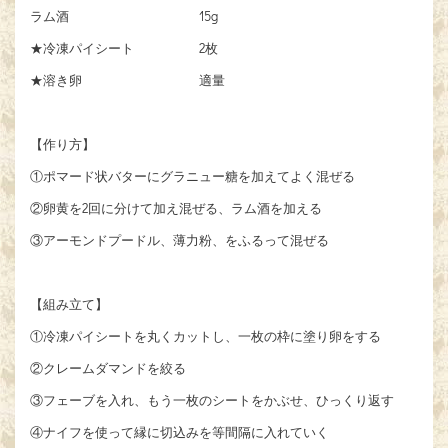
ラム酒 15g
★冷凍パイシート 2枚
★溶き卵 適量
【作り方】
①ポマード状バターにグラニュー糖を加えてよく混ぜる
②卵黄を2回に分けて加え混ぜる、ラム酒を加える
③アーモンドプードル、薄力粉、をふるって混ぜる
【組み立て】
①冷凍パイシートを丸くカットし、一枚の枠に塗り卵をする
②クレームダマンドを絞る
③フェーブを入れ、もう一枚のシートをかぶせ、ひっくり返す
④ナイフを使って縁に切込みを等間隔に入れていく