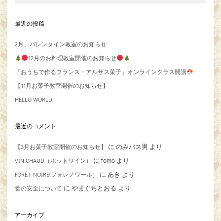
最近の投稿
2月、バレンタイン教室のお知らせ
12月のお料理教室開催のお知らせ
「おうちで作るフランス・アルザス菓子」オンラインクラス開講
【11月お菓子教室開催のお知らせ】
HELLO WORLD
最近のコメント
に
のみバス男
より
【3月お菓子教室開催のお知らせ】
に
tomo
より
VIN CHAUD（ホットワイン）
に
あき
より
FORÊT NOIRE(フォレノワール）
に
やまぐちとおる
より
食の安全について
アーカイブ