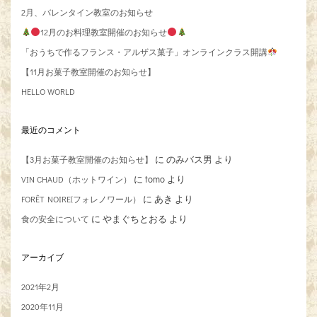
2月、バレンタイン教室のお知らせ
12月のお料理教室開催のお知らせ
「おうちで作るフランス・アルザス菓子」オンラインクラス開講
【11月お菓子教室開催のお知らせ】
HELLO WORLD
最近のコメント
に
のみバス男
より
【3月お菓子教室開催のお知らせ】
に
tomo
より
VIN CHAUD（ホットワイン）
に
あき
より
FORÊT NOIRE(フォレノワール）
に
やまぐちとおる
より
食の安全について
アーカイブ
2021年2月
2020年11月