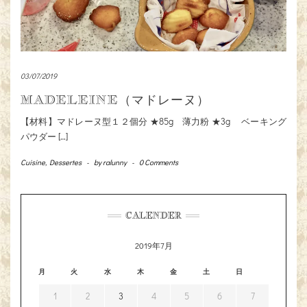
03/07/2019
MADELEINE（マドレーヌ）
【材料】マドレーヌ型１２個分 ★85g 薄力粉 ★3g ベーキング
パウダー […]
Cuisine
,
Dessertes
-
by
ralunny
-
0 Comments
CALENDER
2019年7月
月
火
水
木
金
土
日
1
2
3
4
5
6
7