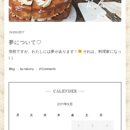
19/09/2017
夢について♡
突然ですが、わたしには夢があります！
それは、料理家になっ
[…]
Blog
-
by
ralunny
-
0 Comments
CALENDER
2017年9月
月
火
水
木
金
土
日
1
2
3