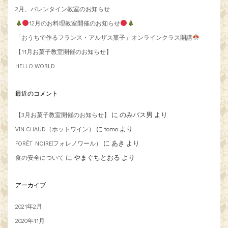
2月、バレンタイン教室のお知らせ
12月のお料理教室開催のお知らせ
「おうちで作るフランス・アルザス菓子」オンラインクラス開講
【11月お菓子教室開催のお知らせ】
HELLO WORLD
最近のコメント
に
のみバス男
より
【3月お菓子教室開催のお知らせ】
に
tomo
より
VIN CHAUD（ホットワイン）
に
あき
より
FORÊT NOIRE(フォレノワール）
に
やまぐちとおる
より
食の安全について
アーカイブ
2021年2月
2020年11月