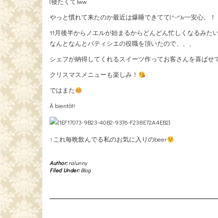
(寝たくて)ww
やっと慣れて来たのか最近は爆睡できてて(^-^)v一安心。！
11月後半からノエルが始まるからどんどん忙しくなるみたいで
なんとなんとパティシエの役職を頂いたので、、、
シェフが納得してくれるスイーツ作ってお客さんを喜ばせてやり
クリスマスメニューも楽しみ！
ではまた
À bientôt!
↑これ毎晩飲んでる私のお気に入りのbeer
Author:
ralunny
Filed Under:
Blog