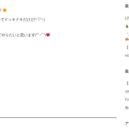
最
！
2
ドッキドキだけど(^▽^;)
「
たいと思います(*ﾟｰﾟ*)
【
H
最
【
V
F
食
ア