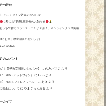
近の投稿
月、バレンタイン教室のお知らせ
12月のお料理教室開催のお知らせ
おうちで作るフランス・アルザス菓子」オンラインクラス開講
11月お菓子教室開催のお知らせ】
ELLO WORLD
近のコメント
に
のみバス男
より
3月お菓子教室開催のお知らせ】
に
tomo
より
IN CHAUD（ホットワイン）
に
あき
より
ORÊT NOIRE(フォレノワール）
に
やまぐちとおる
より
の安全について
ーカイブ