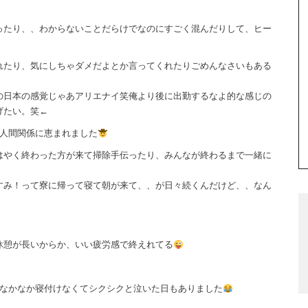
ったり、、わからないことだらけでなのにすごく混んだりして、ヒー
れたり、気にしちゃダメだよとか言ってくれたりごめんなさいもある
。
の日本の感覚じゃあアリエナイ笑俺より後に出勤するなよ的な感じの
げたい。笑←
*)人間関係に恵まれました
はやく終わった方が来て掃除手伝ったり、みんなが終わるまで一緒に
すみ！って寮に帰って寝て朝が来て、、が日々続くんだけど、、なん
休憩が長いからか、いい疲労感で終えれてる
かなかなか寝付けなくてシクシクと泣いた日もありました