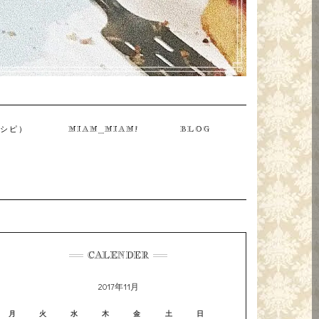
レシピ）
MIAM_MIAM!
BLOG
CALENDER
2017年11月
月
火
水
木
金
土
日