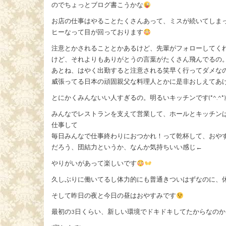
のでちょっとブログ書こうかな
お店の仕事はやることたくさんあって、ミスが続いてしま
ヒーなって目が回っております
注意とかされることとかあるけど、先輩がフォローしてく
けど、それよりもありがとうの言葉がたくさん飛んでるの
あとね、はやく出勤すると注意される笑早く行ってダメな
威張ってる日本の頑固親父な料理人とかに是非おしえてあ
とにかくみんないい人すぎるの。明るいキッチンです(*^.^
みんなでレストランを支えて営業して、ホールとキッチン
仕事して
毎日みんなで仕事終わりにおつかれ！って乾杯して、おや
だろう、団結力というか、なんか気持ちいい感じ←
やりがいがあって楽しいです
久しぶりに働いてるし体力的にも普通きついはずなのに、
そして昨日の夜と今日の昼はおやすみです
最初の3日くらい、新しい環境でドキドキしてたからなの