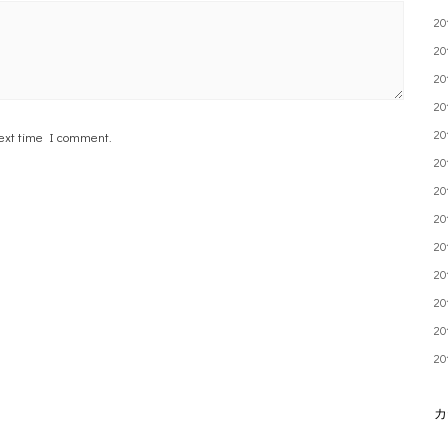
2
2
2
2
2
next time I comment.
2
2
2
2
2
2
2
2
カ