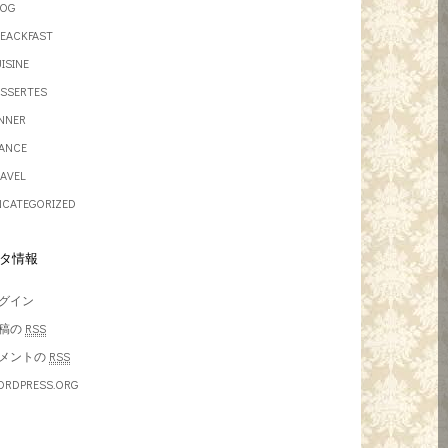
LOG
EACKFAST
ISINE
SSERTES
NNER
ANCE
AVEL
CATEGORIZED
タ情報
グイン
稿の
RSS
メントの
RSS
ORDPRESS.ORG