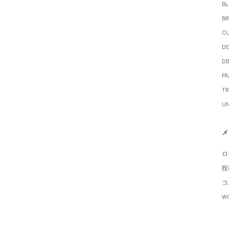
B
BR
CU
DE
DI
FR
TR
UN
メ
ロ
投
コ
W