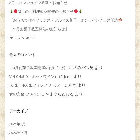
2月、バレンタイン教室のお知らせ
12月のお料理教室開催のお知らせ
「おうちで作るフランス・アルザス菓子」オンラインクラス開講
【11月お菓子教室開催のお知らせ】
HELLO WORLD
最近のコメント
に
のみバス男
より
【3月お菓子教室開催のお知らせ】
に
tomo
より
VIN CHAUD（ホットワイン）
に
あき
より
FORÊT NOIRE(フォレノワール）
に
やまぐちとおる
より
食の安全について
アーカイブ
2021年2月
2020年11月