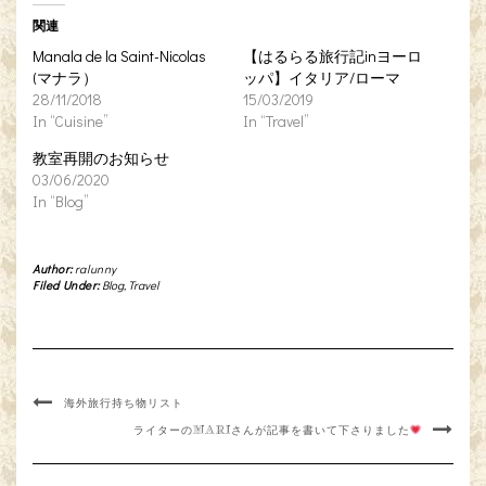
関連
Manala de la Saint-Nicolas
【はるらる旅行記inヨーロ
(マナラ）
ッパ】イタリア/ローマ
28/11/2018
15/03/2019
In “Cuisine”
In “Travel”
教室再開のお知らせ
03/06/2020
In “Blog”
Author:
ralunny
Filed Under:
Blog
,
Travel
海外旅行持ち物リスト
ライターのMARIさんが記事を書いて下さりました