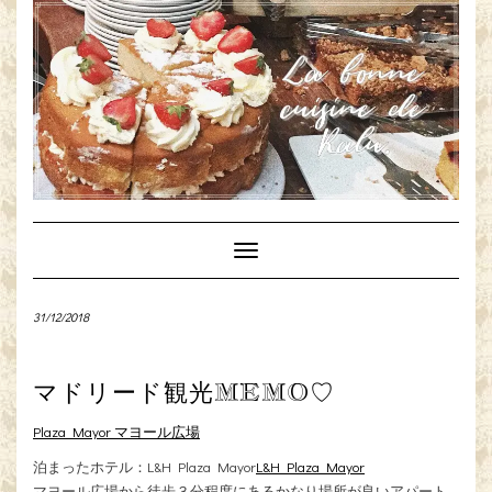
Toggle
Navigation
31/12/2018
マドリード観光MEMO♡
Plaza Mayor マヨール広場
泊まったホテル：L&H Plaza Mayor
L&H Plaza Mayor
マヨール広場から徒歩３分程度にあるかなり場所が良いアパート