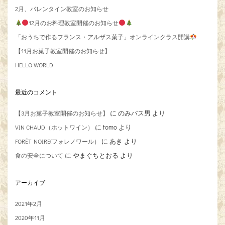
2月、バレンタイン教室のお知らせ
12月のお料理教室開催のお知らせ
「おうちで作るフランス・アルザス菓子」オンラインクラス開講
【11月お菓子教室開催のお知らせ】
HELLO WORLD
最近のコメント
に
のみバス男
より
【3月お菓子教室開催のお知らせ】
に
tomo
より
VIN CHAUD（ホットワイン）
に
あき
より
FORÊT NOIRE(フォレノワール）
に
やまぐちとおる
より
食の安全について
アーカイブ
2021年2月
2020年11月