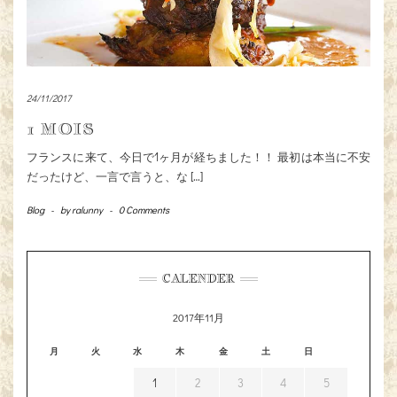
24/11/2017
1 MOIS
フランスに来て、今日で1ヶ月が経ちました！！ 最初は本当に不安
だったけど、一言で言うと、な […]
Blog
-
by
ralunny
-
0 Comments
CALENDER
2017年11月
月
火
水
木
金
土
日
1
2
3
4
5