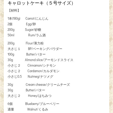
キャロットケーキ（５号サイズ）
【材料】
1本(180g) Carrot/にんじん
2個 Egg/卵
200g Sugar/砂糖
50ml Rum/ラム酒
200g Flour/薄力粉
大さじ１ BP/ベーキングパウダー
100g Butter/バター
30g Almond slice/アーモンドスライス
小さじ２ Cinnamon/シナモン
小さじ２ Cardamon/カルダモン
小さじ0.5 Nutmeg/ナツメグ
30g Cream cheese/クリームチーズ
30g Butter/バター
大さじ２ Honey/はちみつ
6個 Blueberry/ブルーベリー
適量 Walnut/くるみ