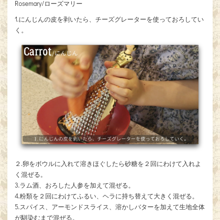
Rosemary/ローズマリー
1.にんじんの皮を剥いたら、チーズグレーターを使っておろしてい
く。
２.卵をボウルに入れて溶きほぐしたら砂糖を２回にわけて入れよ
く混ぜる。
3.ラム酒、おろした人参を加えて混ぜる。
4.粉類を２回にわけてふるい、ヘラに持ち替えて大きく混ぜる。
5.スパイス、アーモンドスライス、溶かしバターを加えて生地全体
が馴染むまで混ぜる。