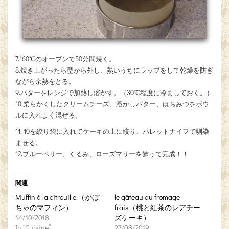
7.160℃のオーブンで50分間焼く。
8.焼き上がったら型から外し、熱いうちにラップをして乾燥を防ぎ
ながら余熱をとる。
9.バターをレンジで加熱し溶かす。（30℃程度に冷ましておく。）
10.柔らかくしたクリームチーズ、溶かしバター、はちみつをボウ
ルに入れよく混ぜる。
11. 10を絞り袋に入れてケーキの上に絞り、パレットナイフで馴染
ませる。
12.ブルーベリー、くるみ、ローズマリーを飾って完成！！
関連
Muffin à la citrouille.（がぼ
le gâteau au fromage
ちゃのマフィン）
frais（桃と紅茶のレアチー
14/10/2018
ズケーキ）
In “Cuisine”
27/08/2019