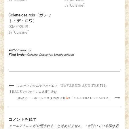
In “Cuisine”
Galette des rois（ガレッ
ト・デ・ロワ）
03/02/2019
In “Cuisine”
Author:
ralunny
Filed Under:
Cuisine
,
Dessertes
,
Uncategorized
フルーツのひんやりババロア「BAVAROIS AUX FRUITS」
【RALUのパティシエ講座】#37
絶品ミートボールパスタの作り方
!「MEATBALL PASTA」
コメントを残す
メールアドレスが公開されることはありません。
*
が付いている欄は必