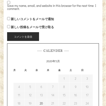
Save my name, email, and website in this browser for the next time I
comment.
新しいコメントをメールで通知
新しい投稿をメールで受け取る
CALENDER
2020年5月
月
火
水
木
金
土
日
1
2
3
4
5
6
7
8
9
10
11
12
13
14
15
16
17
18
19
20
21
22
23
24