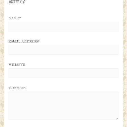
須項目です
NAME
*
EMAIL ADDRESS
*
WEBSITE
COMMENT